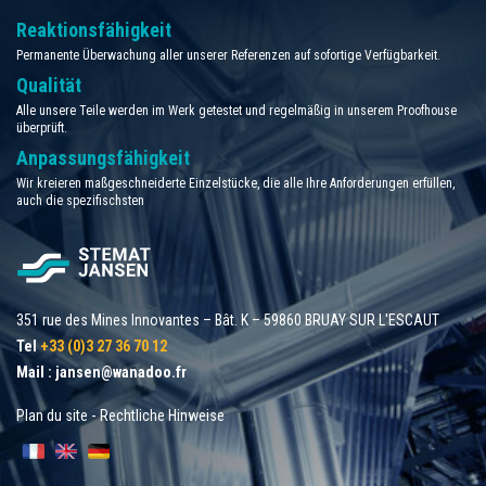
Reaktionsfähigkeit
Permanente Überwachung aller unserer Referenzen auf sofortige Verfügbarkeit.
Qualität
Alle unsere Teile werden im Werk getestet und regelmäßig in unserem Proofhouse
überprüft.
Anpassungsfähigkeit
Wir kreieren maßgeschneiderte Einzelstücke, die alle Ihre Anforderungen erfüllen,
auch die spezifischsten
351 rue des Mines Innovantes – Bât. K – 59860 BRUAY SUR L'ESCAUT
Tel
+33 (0)3 27 36 70 12
Mail :
jansen@wanadoo.fr
Plan du site
-
Rechtliche Hinweise