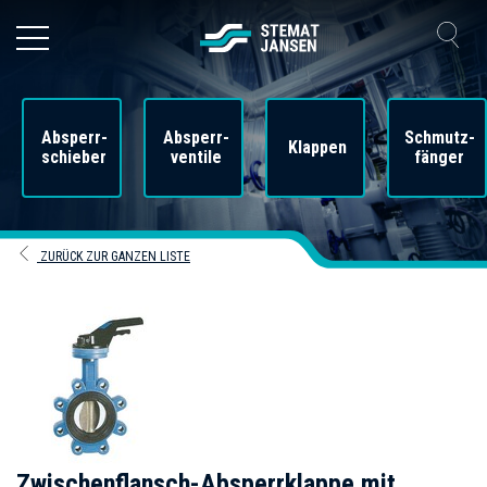
Absperr-
Absperr-
Schmutz-
Klappen
schieber
ventile
fänger
ZURÜCK ZUR GANZEN LISTE
Zwischenflansch-Absperrklappe mit