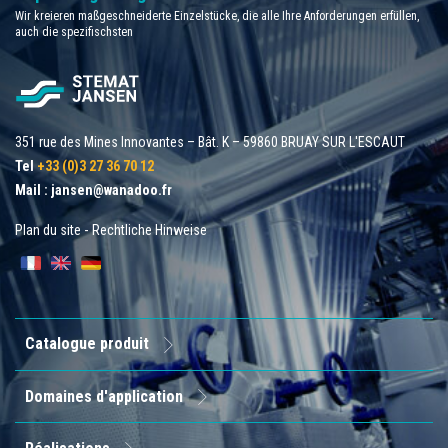
Wir kreieren maßgeschneiderte Einzelstücke, die alle Ihre Anforderungen erfüllen,
auch die spezifischsten
351 rue des Mines Innovantes – Bât. K – 59860 BRUAY SUR L'ESCAUT
Tel
+33 (0)3 27 36 70 12
Mail :
jansen@wanadoo.fr
Plan du site
-
Rechtliche Hinweise
Catalogue produit
Domaines d'application