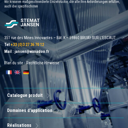
Wir kreieren maßgeschneiderte Einzelstücke, die alle Ihre Anforderungen erfüllen,
auch die spezifischsten
351 rue des Mines Innovantes – Bât. K – 59860 BRUAY SUR L'ESCAUT
Tel
+33 (0)3 27 36 70 12
Mail :
jansen@wanadoo.fr
Plan du site
-
Rechtliche Hinweise
Catalogue produit
Domaines d'application
Réalisations