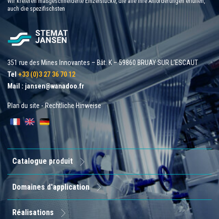
Wir kreieren maßgeschneiderte Einzelstücke, die alle Ihre Anforderungen erfüllen,
auch die spezifischsten
351 rue des Mines Innovantes – Bât. K – 59860 BRUAY SUR L'ESCAUT
Tel
+33 (0)3 27 36 70 12
Mail :
jansen@wanadoo.fr
Plan du site
-
Rechtliche Hinweise
Catalogue produit
Domaines d'application
Réalisations