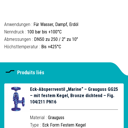
Anwendungen :
Für Wasser, Dampf, Erdöl
Nenndruck :
100 bar bis +100°C
Abmessungen :
DN50 zu 250 / 2" zu 10"
Höchsttemperatur :
Bis +425°C
Produits liés
Eck-Absperrventil „Marine“ – Grauguss GG25
– mit festem Kegel, Bronze dichtend – Fig.
104/211 PN16
Material :
Grauguss
Type :
Eck Form Festem Kegel