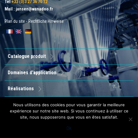
Tel
+33 (0)3 27 36 70 12
Mail :
jansen@wanadoo.fr
Plan du site
-
Rechtliche Hinweise
Catalogue produit
Domaines d'application
Réalisations
Entreprise
Nous utilisons des cookies pour vous garantir la meilleure
expérience sur notre site web. Si vous continuez à utiliser ce
site, nous supposerons que vous en êtes satisfait.
Contact
Ok