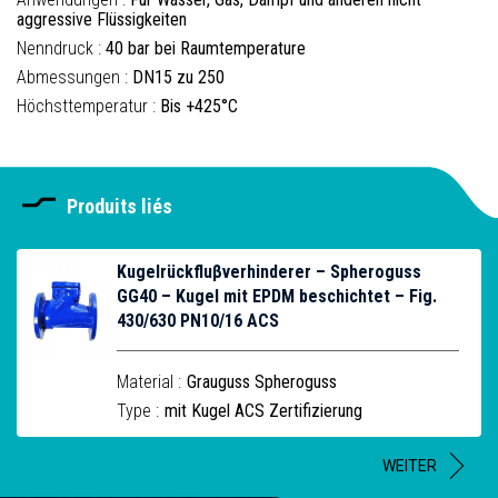
aggressive Flüssigkeiten
Nenndruck :
40 bar bei Raumtemperature
Abmessungen :
DN15 zu 250
Höchsttemperatur :
Bis +425°C
Produits liés
Kugelrückfluβverhinderer – Spheroguss
GG40 – Kugel mit EPDM beschichtet – Fig.
430/630 PN10/16 ACS
Material :
Grauguss Spheroguss
Type :
mit Kugel ACS Zertifizierung
WEITER