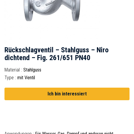
Rückschlagventil – Stahlguss – Niro
dichtend – Fig. 261/651 PN40
Material :
Stahlguss
Type :
mit Ventil
Ich bin interessiert
Anwendungen :
Für Wasser, Gas, Dampf und anderen nicht