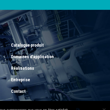
Catalogue produit
Domaines d'application
Réalisations
Entreprise
Contact
Ok
 nous supposerons que vous en êtes satisfait.