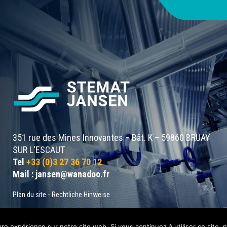
351 rue des Mines Innovantes – Bât. K – 59860 BRUAY
SUR L'ESCAUT
Tel
+33 (0)3 27 36 70 12
Mail :
jansen@wanadoo.fr
Plan du site
-
Rechtliche Hinweise
ure expérience sur notre site web. Si vous continuez à utiliser ce site,