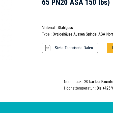
65 PN20 ASA 150 lbs)
Material :
Stahlguss
Type :
Ovalgehäuse Aussen Spindel ASA No
Siehe Technische Daten
Nenndruck :
20 bar bei Raumt
Höchsttemperatur :
Bis +425°