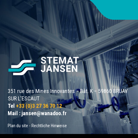
351 rue des Mines Innovantes – Bât. K – 59860 BRUAY
SUR L'ESCAUT
Tel
+33 (0)3 27 36 70 12
Mail :
jansen@wanadoo.fr
Plan du site
-
Rechtliche Hinweise