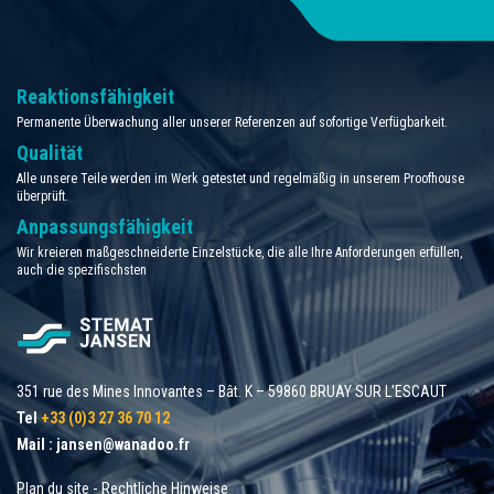
Reaktionsfähigkeit
Permanente Überwachung aller unserer Referenzen auf sofortige Verfügbarkeit.
Qualität
Alle unsere Teile werden im Werk getestet und regelmäßig in unserem Proofhouse
überprüft.
Anpassungsfähigkeit
Wir kreieren maßgeschneiderte Einzelstücke, die alle Ihre Anforderungen erfüllen,
auch die spezifischsten
351 rue des Mines Innovantes – Bât. K – 59860 BRUAY SUR L'ESCAUT
Tel
+33 (0)3 27 36 70 12
Mail :
jansen@wanadoo.fr
Plan du site
-
Rechtliche Hinweise