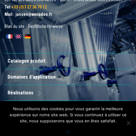
Tel
+33 (0)3 27 36 70 12
Mail :
jansen@wanadoo.fr
Plan du site
-
Rechtliche Hinweise
Catalogue produit
Domaines d'application
Réalisations
Entreprise
Nous utilisons des cookies pour vous garantir la meilleure
expérience sur notre site web. Si vous continuez à utiliser ce
site, nous supposerons que vous en êtes satisfait.
Contact
Ok