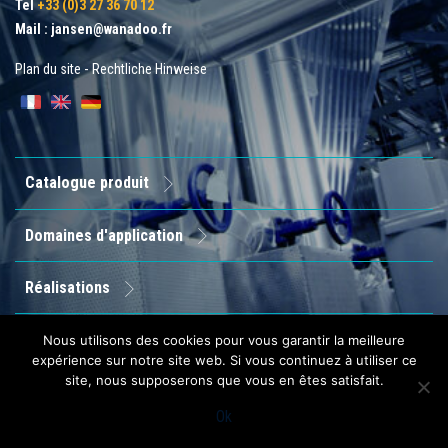
Tel
+33 (0)3 27 36 70 12
Mail :
jansen@wanadoo.fr
Plan du site
-
Rechtliche Hinweise
Catalogue produit
Domaines d'application
Réalisations
Entreprise
Nous utilisons des cookies pour vous garantir la meilleure
expérience sur notre site web. Si vous continuez à utiliser ce
site, nous supposerons que vous en êtes satisfait.
Contact
Ok