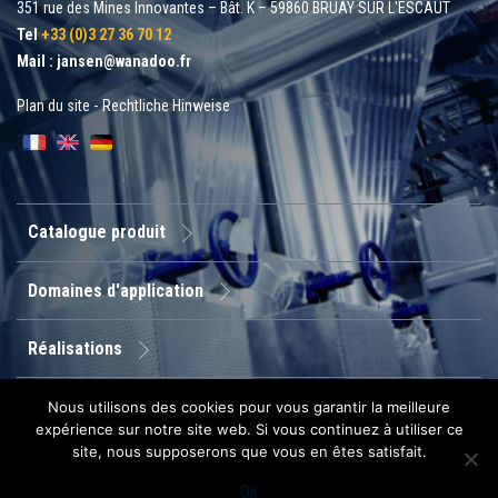
351 rue des Mines Innovantes – Bât. K – 59860 BRUAY SUR L'ESCAUT
Tel
+33 (0)3 27 36 70 12
Mail :
jansen@wanadoo.fr
Plan du site
-
Rechtliche Hinweise
Catalogue produit
Domaines d'application
Réalisations
Entreprise
Nous utilisons des cookies pour vous garantir la meilleure
expérience sur notre site web. Si vous continuez à utiliser ce
site, nous supposerons que vous en êtes satisfait.
Contact
Ok