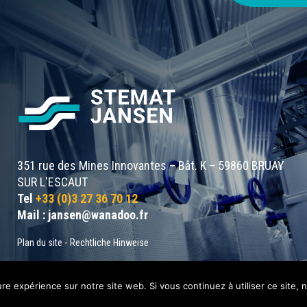
351 rue des Mines Innovantes – Bât. K – 59860 BRUAY
SUR L'ESCAUT
Tel
+33 (0)3 27 36 70 12
Mail :
jansen@wanadoo.fr
Plan du site
-
Rechtliche Hinweise
ure expérience sur notre site web. Si vous continuez à utiliser ce site,