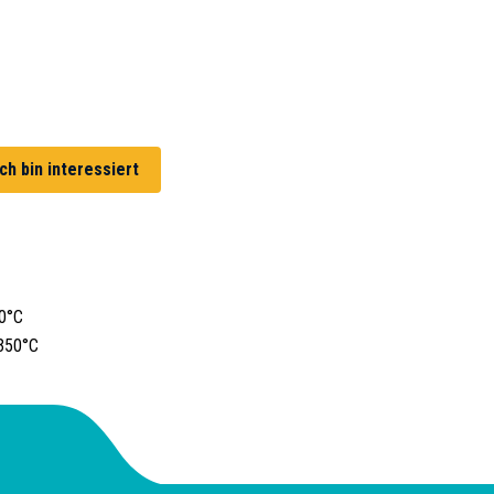
Ich bin interessiert
00°C
350°C